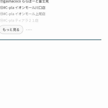
ashacoco ららぽーと富士見
C-pla イオンモール川口店
C-pla イオンモール上尾店
C-pla ティアラ２１店
もっと見る