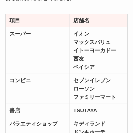
項目
店舗名
スーパー
イオン
マックスバリュ
イトーヨーカドー
西友
ベイシア
コンビニ
セブンイレブン
ローソン
ファミリーマート
書店
TSUTAYA
バラエティショップ
キディランド
ドンキホーテ