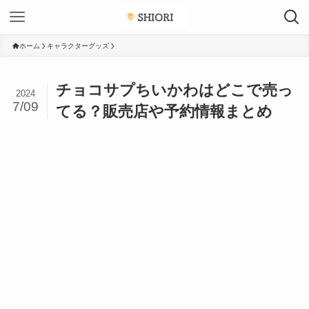
ホーム
キャラクターグッズ
チョコサプちいかわはどこで売っ
2024
7/09
てる？販売店や予約情報まとめ