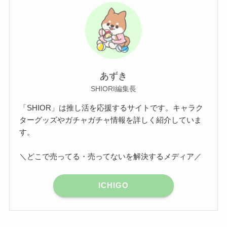
あずき
SHIORI編集長
「SHIOR」は推し活を応援するサイトです。キャラク
ターグッズやガチャガチャ情報を詳しく紹介していま
す。
＼どこで売ってる・売ってないを解決するメディア／
ICHIGO