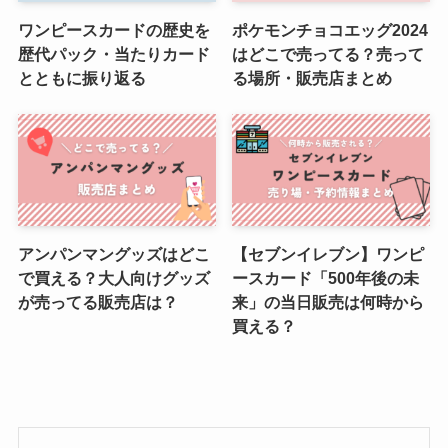
ワンピースカードの歴史を
ポケモンチョコエッグ2024
歴代パック・当たりカード
はどこで売ってる？売って
とともに振り返る
る場所・販売店まとめ
アンパンマングッズはどこ
【セブンイレブン】ワンピ
で買える？大人向けグッズ
ースカード「500年後の未
が売ってる販売店は？
来」の当日販売は何時から
買える？