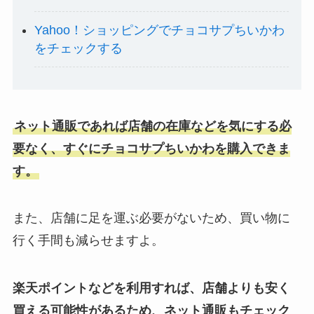
Yahoo！ショッピングでチョコサプちいかわ
をチェックする
ネット通販であれば店舗の在庫などを気にする必
要なく、すぐにチョコサプちいかわを購入できま
す。
また、店舗に足を運ぶ必要がないため、買い物に
行く手間も減らせますよ。
楽天ポイントなどを利用すれば、店舗よりも安く
買える可能性があるため、ネット通販もチェック