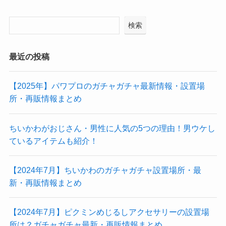
検索
最近の投稿
【2025年】パワプロのガチャガチャ最新情報・設置場
所・再販情報まとめ
ちいかわがおじさん・男性に人気の5つの理由！男ウケし
ているアイテムも紹介！
【2024年7月】ちいかわのガチャガチャ設置場所・最
新・再販情報まとめ
【2024年7月】ピクミンめじるしアクセサリーの設置場
所は？ガチャガチャ最新・再販情報まとめ