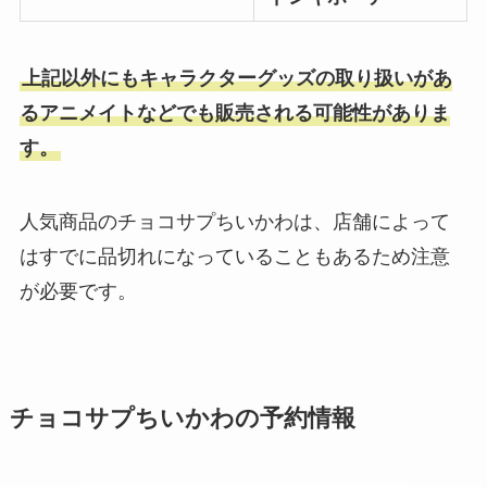
上記以外にもキャラクターグッズの取り扱いがあ
るアニメイトなどでも販売される可能性がありま
す。
人気商品のチョコサプちいかわは、店舗によって
はすでに品切れになっていることもあるため注意
が必要です。
チョコサプちいかわの予約情報