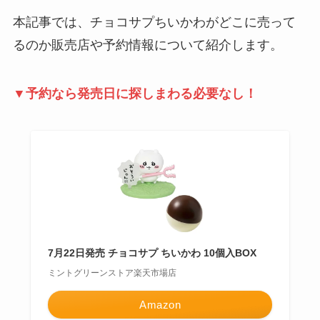
本記事では、チョコサプちいかわがどこに売って
るのか販売店や予約情報について紹介します。
▼予約なら発売日に探しまわる必要なし！
7月22日発売 チョコサプ ちいかわ 10個入BOX
ミントグリーンストア楽天市場店
Amazon