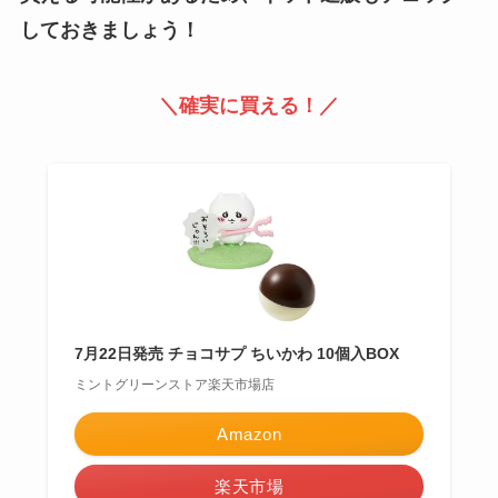
しておきましょう！
＼確実に買える！／
7月22日発売 チョコサプ ちいかわ 10個入BOX
ミントグリーンストア楽天市場店
Amazon
楽天市場