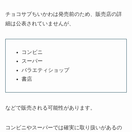
チョコサプちいかわは発売前のため、販売店の詳
細は公表されていませんが、
コンビニ
スーパー
バラエティショップ
書店
などで販売される可能性があります。
コンビニやスーパーでは確実に取り扱いがあるの