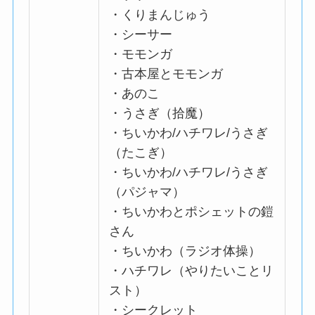
・くりまんじゅう
・シーサー
・モモンガ
・古本屋とモモンガ
・あのこ
・うさぎ（拾魔）
・ちいかわ/ハチワレ/うさぎ
（たこぎ）
・ちいかわ/ハチワレ/うさぎ
（パジャマ）
・ちいかわとポシェットの鎧
さん
・ちいかわ（ラジオ体操）
・ハチワレ（やりたいことリ
スト）
・シークレット