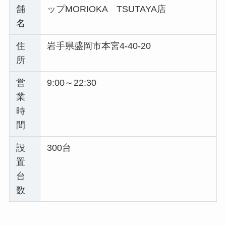
舗
ップMORIOKA TSUTAYA店
名
住
岩手県盛岡市本宮4-40-20
所
営
9:00～22:30
業
時
間
設
300台
置
台
数