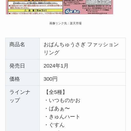
画像リンク先：楽天市場
商品名
おぱんちゅうさぎ ファッション
リング
発売日
2024年1月
価格
300円
ラインナ
【全5種】
ップ
・いつものかお
・ぱあぁ〜
・きゅんハート
・ぐすん