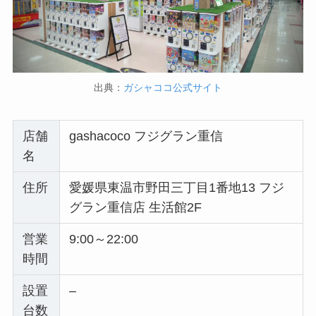
出典：
ガシャココ公式サイト
店舗
gashacoco フジグラン重信
名
住所
愛媛県東温市野田三丁目1番地13 フジ
グラン重信店 生活館2F
営業
9:00～22:00
時間
設置
–
台数