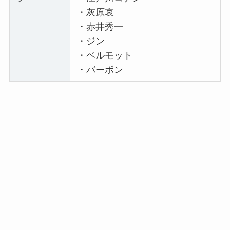
・灰原哀
・赤井秀一
・ジン
・ベルモット
・バーボン