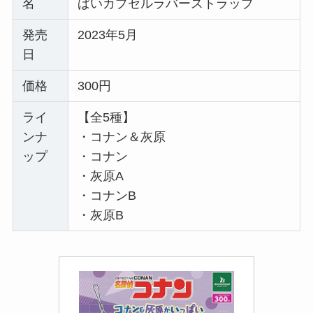
名
ぱいカプセルラバーストラップ
発売
2023年5月
日
価格
300円
ライ
【全5種】
ンナ
・コナン＆灰原
ップ
・コナン
・灰原A
・コナンB
・灰原B