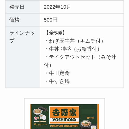
発売日
2022年10月
価格
500円
ラインナッ
【全5種】
プ
・ねぎ玉牛丼（キムチ付）
・牛丼 特盛（お新香付）
・テイクアウトセット（みそ汁
付）
・牛皿定食
・牛すき鍋