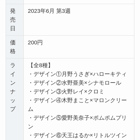
発
2023年6月 第3週
売
日
価
200円
格
ラ
【全8種】
イ
・デザイン①月野うさぎ×ハローキティ
ン
・デザイン②水野亜美×シナモロール
ナ
・デザイン③火野レイ×クロミ
ッ
・デザイン④木野まこと×マロンクリー
プ
ム
・デザイン⑤愛野美奈子×ポムポムプリ
ン
・デザイン⑥天王はるか×リトルツイン