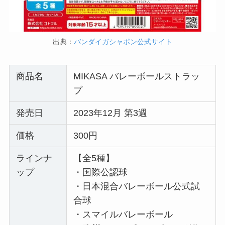
出典：
バンダイガシャポン公式サイト
商品名
MIKASA バレーボールストラッ
プ
発売日
2023年12月 第3週
価格
300円
ラインナ
【全5種】
ップ
・国際公認球
・日本混合バレーボール公式試
合球
・スマイルバレーボール