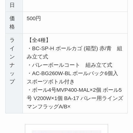
日
価
500円
格
ラ
【全4種】
イ
・BC-SP-H ボールカゴ (箱型) 赤/青 組
ン
み立て式
ナ
・バレーボールコート 組み立て式
ッ
・AC-BG260W-BL ボールバック6個入
プ
スポーツボトル付き
・ボール4号MVP400-MAL×2個 ボール5
号 V200W×1個 BA-17 バレー用ラインズ
マンフラッグA/B×