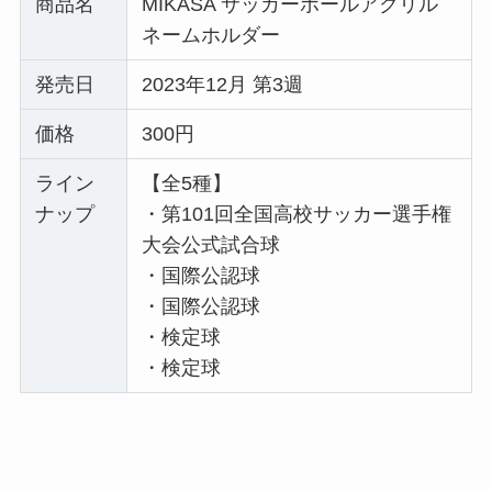
商品名
MIKASA サッカーボールアクリル
ネームホルダー
発売日
2023年12月 第3週
価格
300円
ライン
【全5種】
ナップ
・第101回全国高校サッカー選手権
大会公式試合球
・国際公認球
・国際公認球
・検定球
・検定球