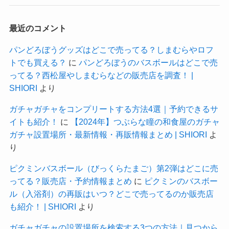
最近のコメント
パンどろぼうグッズはどこで売ってる？しまむらやロフ
トでも買える？
に
パンどろぼうのバスボールはどこで売
ってる？西松屋やしまむらなどの販売店を調査！ |
SHIORI
より
ガチャガチャをコンプリートする方法4選｜予約できるサ
イトも紹介！
に
【2024年】つぶらな瞳の和食屋のガチャ
ガチャ設置場所・最新情報・再販情報まとめ | SHIORI
よ
り
ピクミンバスボール（びっくらたまご）第2弾はどこに売
ってる？販売店・予約情報まとめ
に
ピクミンのバスボー
ル（入浴剤）の再販はいつ？どこで売ってるのか販売店
も紹介！ | SHIORI
より
ガチャガチャの設置場所を検索する3つの方法｜見つから