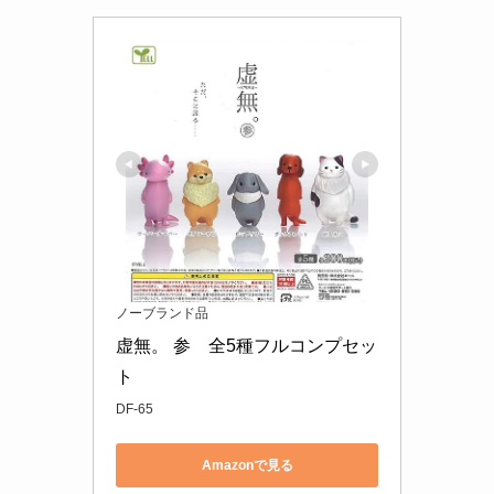
ノーブランド品
虚無。 参　全5種フルコンプセッ
ト
DF-65
Amazonで見る