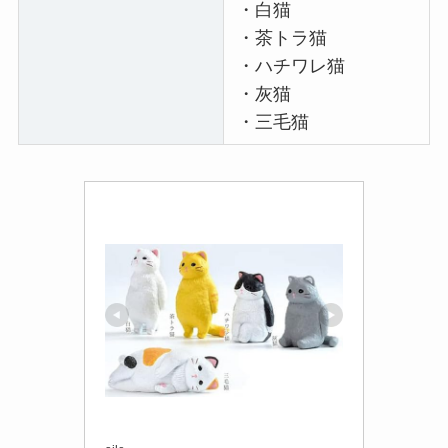
・白猫
・茶トラ猫
・ハチワレ猫
・灰猫
・三毛猫