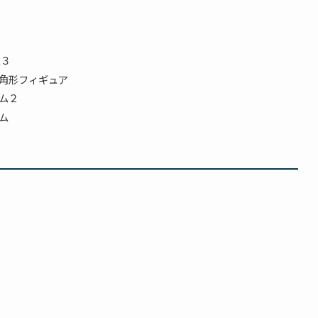
ム３
三角形フィギュア
ーム２
ム