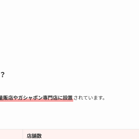
？
量販店やガシャポン専門店に設置
されています。
店舗数