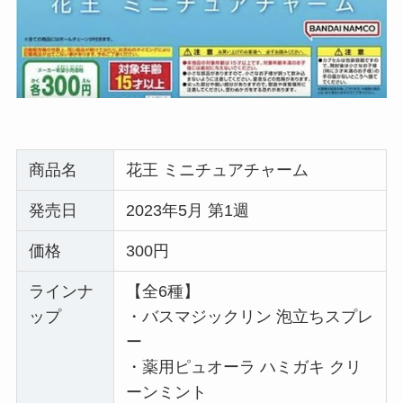
商品名
花王 ミニチュアチャーム
発売日
2023年5月 第1週
価格
300円
ラインナ
【全6種】
ップ
・バスマジックリン 泡立ちスプレ
ー
・薬用ピュオーラ ハミガキ クリ
ーンミント