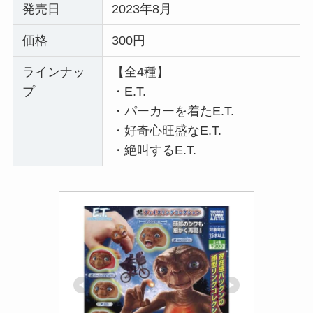
発売日
2023年8月
価格
300円
ラインナッ
【全4種】
プ
・E.T.
・パーカーを着たE.T.
・好奇心旺盛なE.T.
・絶叫するE.T.