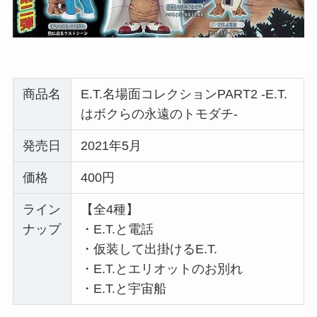
商品名
E.T.名場面コレクションPART2 -E.T.
はボクらの永遠のトモダチ-
発売日
2021年5月
価格
400円
ライン
【全4種】
ナップ
・E.T.と電話
・仮装して出掛けるE.T.
・E.T.とエリオットのお別れ
・E.T.と宇宙船