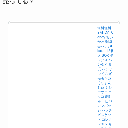
売ってる？
送料無料
BANDAI C
andy ちい
かわ 刺繍
缶バッジB
iscuit 12個
入 BOX ボ
ックス バ
ンダイ 食
玩 ハチワ
レ うさぎ
モモンガ
くりまん
じゅう シ
ーサー ラ
ッコ 刺し
ゅう 缶バ
カンバッ
ジ バッチ
ビスケッ
ト コレク
ション キ